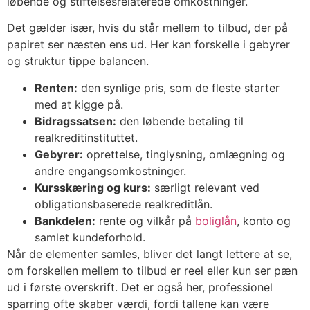
løbende og stiftelsesrelaterede omkostninger.
Det gælder især, hvis du står mellem to tilbud, der på
papiret ser næsten ens ud. Her kan forskelle i gebyrer
og struktur tippe balancen.
Renten:
den synlige pris, som de fleste starter
med at kigge på.
Bidragssatsen:
den løbende betaling til
realkreditinstituttet.
Gebyrer:
oprettelse, tinglysning, omlægning og
andre engangsomkostninger.
Kursskæring og kurs:
særligt relevant ved
obligationsbaserede realkreditlån.
Bankdelen:
rente og vilkår på
boliglån
, konto og
samlet kundeforhold.
Når de elementer samles, bliver det langt lettere at se,
om forskellen mellem to tilbud er reel eller kun ser pæn
ud i første overskrift. Det er også her, professionel
sparring ofte skaber værdi, fordi tallene kan være