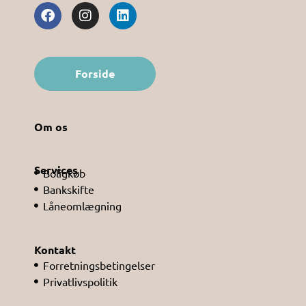
Forside
Om os
Services
Boligkøb
Bankskifte
Låneomlægning
Kontakt
Forretningsbetingelser
Privatlivspolitik