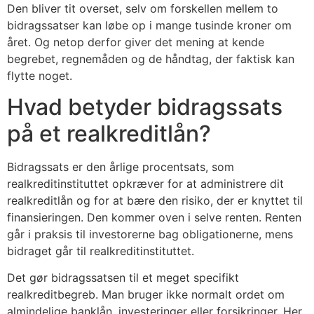
Den bliver tit overset, selv om forskellen mellem to
bidragssatser kan løbe op i mange tusinde kroner om
året. Og netop derfor giver det mening at kende
begrebet, regnemåden og de håndtag, der faktisk kan
flytte noget.
Hvad betyder bidragssats
på et realkreditlån?
Bidragssats er den årlige procentsats, som
realkreditinstituttet opkræver for at administrere dit
realkreditlån og for at bære den risiko, der er knyttet til
finansieringen. Den kommer oven i selve renten. Renten
går i praksis til investorerne bag obligationerne, mens
bidraget går til realkreditinstituttet.
Det gør bidragssatsen til et meget specifikt
realkreditbegreb. Man bruger ikke normalt ordet om
almindelige banklån, investeringer eller forsikringer. Her