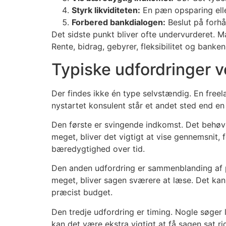
Styrk likviditeten:
En pæn opsparing eller
Forbered bankdialogen:
Beslut på forhån
Det sidste punkt bliver ofte undervurderet. M
Rente, bidrag, gebyrer, fleksibilitet og bank
Typiske udfordringer v
Der findes ikke én type selvstændig. En free
nystartet konsulent står et andet sted end e
Den første er svingende indkomst. Det behøve
meget, bliver det vigtigt at vise gennemsnit, 
bæredygtighed over tid.
Den anden udfordring er sammenblanding af p
meget, bliver sagen sværere at læse. Det kan 
præcist budget.
Den tredje udfordring er timing. Nogle søger l
kan det være ekstra vigtigt at få sagen sat 