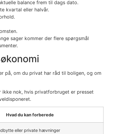
tuelle balance frem til dags dato.
 kvartal eller halvår.
orhold.
komsten.
 mange sager kommer der flere spørgsmål
umenter.
søkonomi
r på, om du privat har råd til boligen, og om
 ikke nok, hvis privatforbruget er presset
veldisponeret.
Hvad du kan forberede
udbytte eller private hævninger