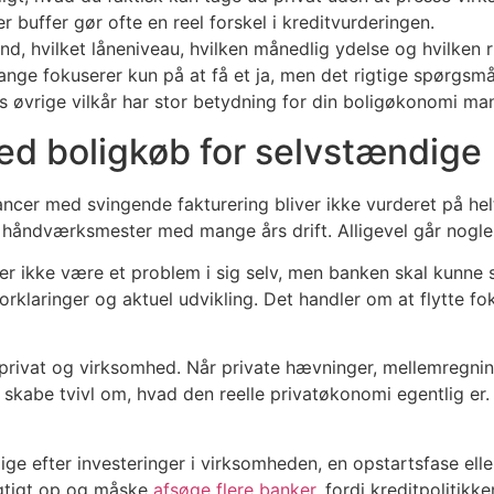
 buffer gør ofte en reel forskel i kreditvurderingen.
d, hvilket låneniveau, hvilken månedlig ydelse og hvilken ri
ange fokuserer kun på at få et ja, men det rigtige spørgsmå
ens øvrige vilkår har stor betydning for din boligøkonomi ma
ed boligkøb for selvstændige
lancer med svingende fakturering bliver ikke vurderet på h
n håndværksmester med mange års drift. Alligevel går nogle
r ikke være et problem i sig selv, men banken skal kunne se
forklaringer og aktuel udvikling. Det handler om at flytte 
rivat og virksomhed. Når private hævninger, mellemregning
skabe tvivl om, hvad den reelle privatøkonomi egentlig er.
ige efter investeringer i virksomheden, en opstartsfase elle
rigtigt op og måske
afsøge flere banker
, fordi kreditpolitikke