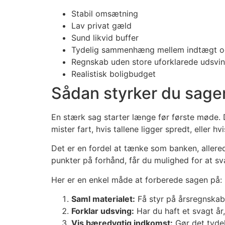
Stabil omsætning
Lav privat gæld
Sund likvid buffer
Tydelig sammenhæng mellem indtægt og
Regnskab uden store uforklarede udsvi
Realistisk boligbudget
Sådan styrker du sag
En stærk sag starter længe før første møde. 
mister fart, hvis tallene ligger spredt, eller h
Det er en fordel at tænke som banken, allere
punkter på forhånd, får du mulighed for at sva
Her er en enkel måde at forberede sagen på:
Saml materialet:
Få styr på årsregnskab
Forklar udsving:
Har du haft et svagt år,
Vis bæredygtig indkomst:
Gør det tydel