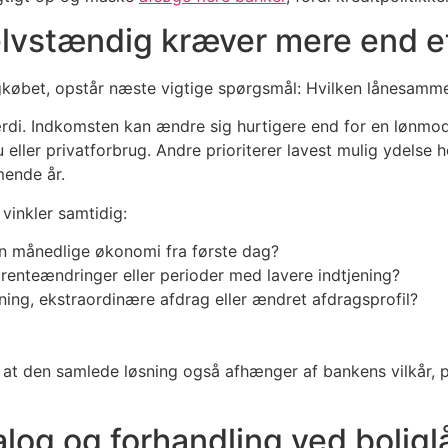
elvstændig kræver mere end et
boligkøbet, opstår næste vigtige spørgsmål: Hvilken lånesam
ærdi. Indkomsten kan ændre sig hurtigere end for en lønmod
 eller privatforbrug. Andre prioriterer lavest mulig ydels
mende år.
 vinkler samtidig:
n månedlige økonomi fra første dag?
enteændringer eller perioder med lavere indtjening?
ing, ekstraordinære afdrag eller ændret afdragsprofil?
 at den samlede løsning også afhænger af bankens vilkår, p
log og forhandling ved bolig