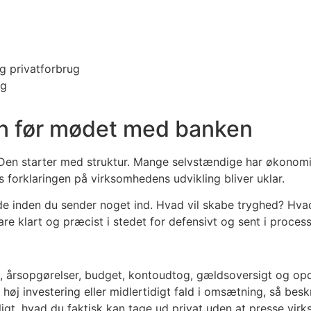
 privatforbrug
ng
en før mødet med banken
Den starter med struktur. Mange selvstændige har økonomis
vis forklaringen på virksomhedens udvikling bliver uklar.
de inden du sender noget ind. Hvad vil skabe tryghed? Hvad
re klart og præcist i stedet for defensivt og sent i proces
, årsopgørelser, budget, kontoudtog, gældsoversigt og op
 høj investering eller midlertidigt fald i omsætning, så besk
igt, hvad du faktisk kan tage ud privat uden at presse vir