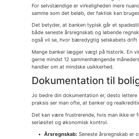
For selvstændige er virkeligheden mere nuance
samme som det beløb, der faktisk kan bruges 
Det betyder, at banken typisk går et spadestik
både seneste årsregnskab og løbende regnskab
også vil se, hvor bæredygtig selskabets drift 
Mange banker lægger vægt på historik. En vir
gerne mindst 12 sammenhængende måneders akti
handler om at mindske usikkerhed.
Dokumentation til bol
Jo bedre din dokumentation er, desto lettere
praksis ser man ofte, at banker og realkrediti
Det kan være frustrerende, hvis man ikke er 
seriøsitet og økonomisk kontrol.
Årsregnskab:
Seneste årsregnskab er of