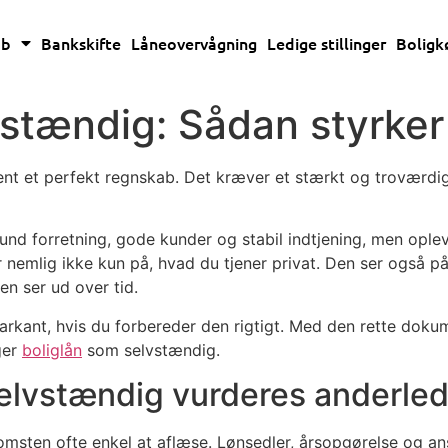
øb
Bankskifte
Låneovervågning
Ledige stillinger
Boligk
vstændig: Sådan styrke
t et perfekt regnskab. Det kræver et stærkt og troværdigt 
forretning, gode kunder og stabil indtjening, men oplever
r nemlig ikke kun på, hvad du tjener privat. Den ser også 
n ser ud over tid.
rkant, hvis du forbereder den rigtigt. Med den rette dokume
ger
boliglån
som selvstændig.
selvstændig vurderes anderle
sten ofte enkel at aflæse. Lønsedler, årsopgørelse og ansæt