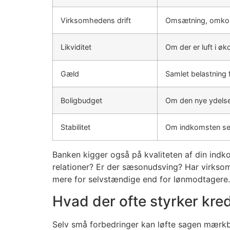
Virksomhedens drift
Omsætning, omkost
Likviditet
Om der er luft i ø
Gæld
Samlet belastning f
Boligbudget
Om den nye ydelse
Stabilitet
Om indkomsten ser
Banken kigger også på kvaliteten af din ind
relationer? Er der sæsonudsving? Har virkso
mere for selvstændige end for lønmodtagere.
Hvad der ofte styrker kre
Selv små forbedringer kan løfte sagen mærkba