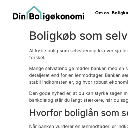
Om os
Boligk
Boligkøb som sel
At købe bolig som selvstændig kræver sjælden
forskel.
Mange selvstændige møder banken med en sund 
detaljeret end for en lønmodtager. Banken se
stabil indkomsten er, og hvor robust økonomie
Den gode nyhed er, at du kan styrke sagen ma
bankdialog står du langt stærkere, når du sø
Hvorfor boliglån som 
Når banken vurderer en lønmodtager, er indkom