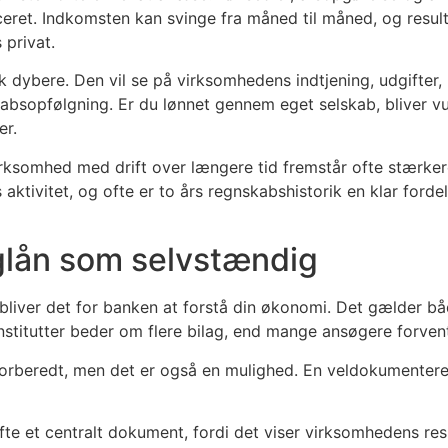
ret. Indkomsten kan svinge fra måned til måned, og resulta
privat.
 dybere. Den vil se på virksomhedens indtjening, udgifter, u
sopfølgning. Er du lønnet gennem eget selskab, bliver vur
er.
ksomhed med drift over længere tid fremstår ofte stærkere 
vitet, og ofte er to års regnskabshistorik en klar fordel
iglån som selvstændig
 bliver det for banken at forstå din økonomi. Det gælder b
nstitutter beder om flere bilag, end mange ansøgere forvent
forberedt, men det er også en mulighed. En veldokumenteret
te et centralt dokument, fordi det viser virksomhedens resu