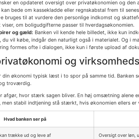
sker en opdateret oversigt over privatøkonomien og den ak
kan bede om kassekladde eller regnskabstal frem til seneste
e bruges til at vurdere den personlige indkomst og skattef
 viser, om boligudgifterne passer til hverdagsøkonomien.
irer og gæld:
Banken vil kende hele billedet, ikke kun ind
, du vil købe, indgår den naturligt også i materialet. Og i
ring formes ofte i dialogen, ikke kun i første upload af dok
 privatøkonomi og virksomhed
 din økonomi typisk læst i to spor på samme tid. Banken se
og troværdig.
r afgør, hvor stærk sagen bliver. En høj omsætning alene er
men stabil indtjening stå stærkt, hvis økonomien ellers er 
Hvad banken ser på
 kan trække ud og leve af
Oversigt over løn, 