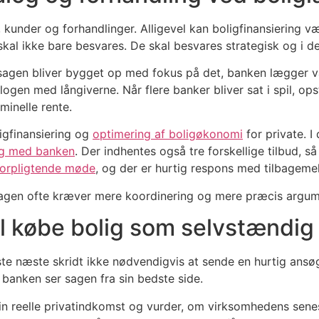
, kunder og forhandlinger. Alligevel kan boligfinansiering v
kal ikke bare besvares. De skal besvares strategisk og i d
i sagen bliver bygget op med fokus på det, banken lægger 
ogen med långiverne. Når flere banker bliver sat i spil, op
inelle rente.
igfinansiering og
optimering af boligøkonomi
for private. 
ng med banken
. Der indhentes også tre forskellige tilbud, 
uforpligtende møde
, og der er hurtig respons med tilbagemel
i sagen ofte kræver mere koordinering og mere præcis argu
il købe bolig som selvstændig
ste næste skridt ikke nødvendigvis at sende en hurtig ansøgni
 banken ser sagen fra sin bedste side.
din reelle privatindkomst og vurder, om virksomhedens sene