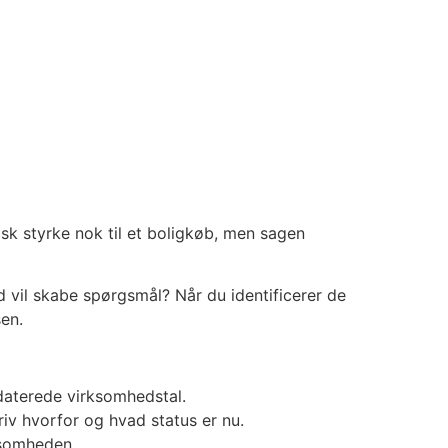
k styrke nok til et boligkøb, men sagen
 vil skabe spørgsmål? Når du identificerer de
sen.
daterede virksomhedstal.
riv hvorfor og hvad status er nu.
ksomheden.