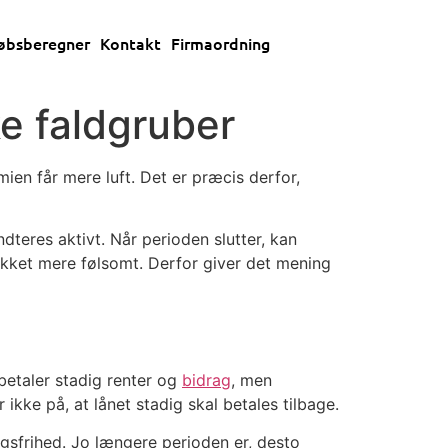
øbsberegner
Kontakt
Firmaordning
ke faldgruber
ien får mere luft. Det er præcis derfor,
dteres aktivt. Når perioden slutter, kan
tykket mere følsomt. Derfor giver det mening
betaler stadig renter og
bidrag
, men
ikke på, at lånet stadig skal betales tilbage.
agsfrihed. Jo længere perioden er, desto