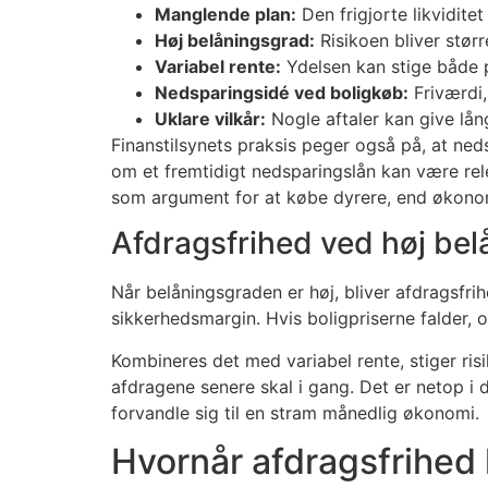
Manglende plan:
Den frigjorte likviditet
Høj belåningsgrad:
Risikoen bliver stør
Variabel rente:
Ydelsen kan stige både 
Nedsparingsidé ved boligkøb:
Friværdi,
Uklare vilkår:
Nogle aftaler kan give lång
Finanstilsynets praksis peger også på, at ned
om et fremtidigt nedsparingslån kan være rel
som argument for at købe dyrere, end økono
Afdragsfrihed ved høj bel
Når belåningsgraden er høj, bliver afdragsfrih
sikkerhedsmargin. Hvis boligpriserne falder, 
Kombineres det med variabel rente, stiger ris
afdragene senere skal i gang. Det er netop i 
forvandle sig til en stram månedlig økonomi.
Hvornår afdragsfrihed