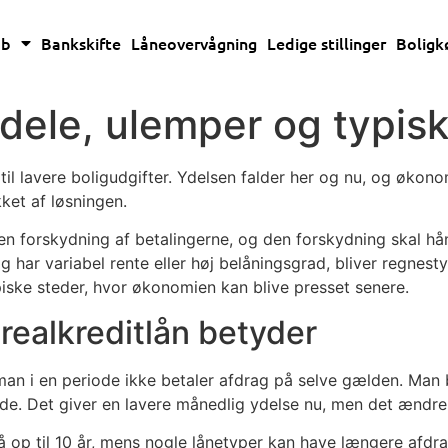
øb
Bankskifte
Låneovervågning
Ledige stillinger
Boligk
rdele, ulemper og typis
l lavere boligudgifter. Ydelsen falder her og nu, og økonom
ket af løsningen.
 en forskydning af betalingerne, og den forskydning skal hån
g har variabel rente eller høj belåningsgrad, bliver regnes
iske steder, hvor økonomien kan blive presset senere.
realkreditlån betyder
man i en periode ikke betaler afdrag på selve gælden. Man 
de. Det giver en lavere månedlig ydelse nu, men det ændrer 
å op til 10 år, mens nogle lånetyper kan have længere afdr