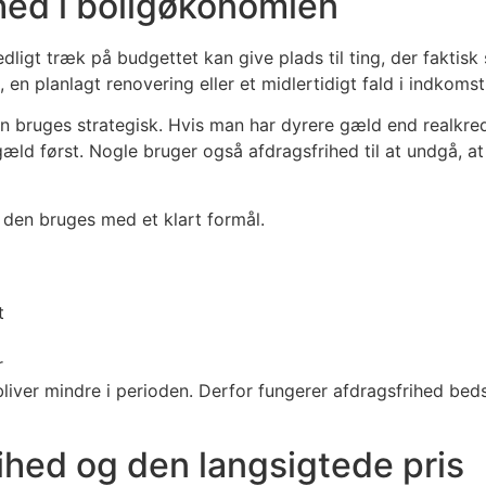
hed i boligøkonomien
nedligt træk på budgettet kan give plads til ting, der fakti
en planlagt renovering eller et midlertidigt fald i indkomst 
an bruges strategisk. Hvis man har dyrere gæld end realkre
ld først. Nogle bruger også afdragsfrihed til at undgå, at 
 den bruges med et klart formål.
t
r
e bliver mindre i perioden. Derfor fungerer afdragsfrihed b
ihed og den langsigtede pris