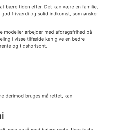
at bære tiden efter. Det kan være en familie,
ed god friværdi og solid indkomst, som ønsker
e modeller arbejder med afdragsfrihed på
ling i visse tilfælde kan give en bedre
rente og tidshorisont.
gene derimod bruges målrettet, kan
i
rdi, men også med højere rente, flere faste