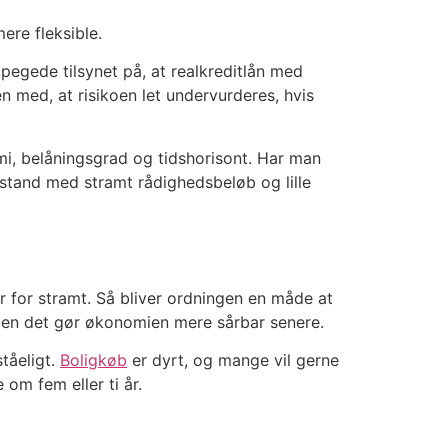
ere fleksible.
 pegede tilsynet på, at realkreditlån med
med, at risikoen let undervurderes, hvis
omi, belåningsgrad og tidshorisont. Har man
sstand med stramt rådighedsbeløb og lille
er for stramt. Så bliver ordningen en måde at
, men det gør økonomien mere sårbar senere.
tåeligt.
Boligkøb
er dyrt, og mange vil gerne
 om fem eller ti år.