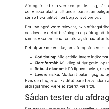
Afdragsfrihed kan være en god løsning, når be
der ønsker ekstra luft under barsel, en bolig
større fleksibilitet i en begrænset periode.
Det kan også være relevant, hvis afdragsfri
den laveste del af belåningen og afdrag på de
samlet økonomi end ren afdragsfrihed eller fu
Det afgørende er ikke, om afdragsfrihed er m
God timing:
Midlertidig lavere indkomst e
Klart formål:
Afvikling af dyr gæld, opspa
Robust økonomi:
Rådighedsbeløb, reserv
Lavere risiko:
Moderat belåningsgrad og
Hvis den frigjorte likviditet bare forsvinder 
afdragsfrihed være et stærkt værktøj.
Sådan tester du afdra
Det bedste værn mod fejl er et realistisk str