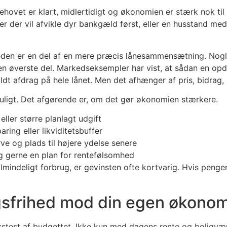
hovet er klart, midlertidigt og økonomien er stærk nok til 
ejer der vil afvikle dyr bankgæld først, eller en husstand m
heden er en del af en mere præcis lånesammensætning. Nogl
n øverste del. Markedseksempler har vist, at sådan en opde
ldt afdrag på hele lånet. Men det afhænger af pris, bidrag, 
uligt. Det afgørende er, om det gør økonomien stærkere.
ller større planlagt udgift
ring eller likviditetsbuffer
e og plads til højere ydelse senere
 gerne en plan for rentefølsomhed
i almindeligt forbrug, er gevinsten ofte kortvarig. Hvis pen
gsfrihed mod din egen økonom
esstest af budgettet. Ikke kun med dagens rente og boligvæ