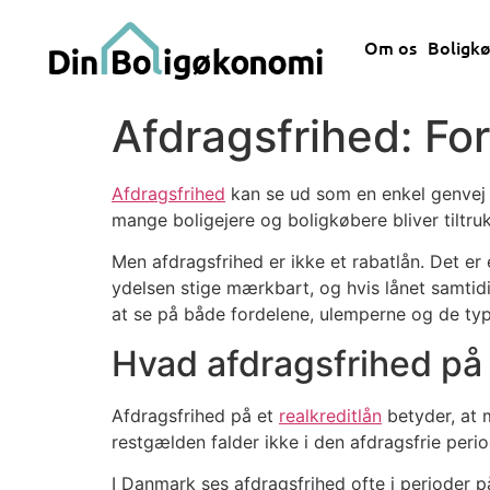
Om os
Boligk
Afdragsfrihed: Fo
Afdragsfrihed
kan se ud som en enkel genvej ti
mange boligejere og boligkøbere bliver tiltruk
Men afdragsfrihed er ikke et rabatlån. Det er
ydelsen stige mærkbart, og hvis lånet samtidi
at se på både fordelene, ulemperne og de typ
Hvad afdragsfrihed på 
Afdragsfrihed på et
realkreditlån
betyder, at 
restgælden falder ikke i den afdragsfrie perio
I Danmark ses afdragsfrihed ofte i perioder p