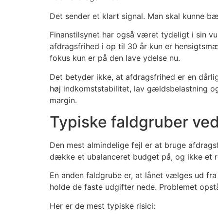
Det sender et klart signal. Man skal kunne bæ
Finanstilsynet har også været tydeligt i sin v
afdragsfrihed i op til 30 år kun er hensigts
fokus kun er på den lave ydelse nu.
Det betyder ikke, at afdragsfrihed er en dårl
høj indkomststabilitet, lav gældsbelastning 
margin.
Typiske faldgruber ved
Den mest almindelige fejl er at bruge afdrags
dække et ubalanceret budget på, og ikke et re
En anden faldgrube er, at lånet vælges ud fra
holde de faste udgifter nede. Problemet opstår,
Her er de mest typiske risici: