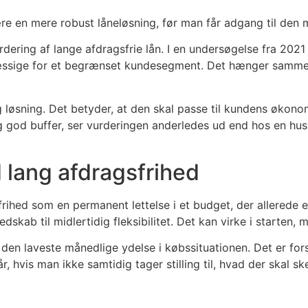
re en mere robust låneløsning, før man får adgang til den m
urdering af lange afdragsfrie lån. I en undersøgelse fra 2021
mæssige for et begrænset kundesegment. Det hænger sammen 
ig løsning. Det betyder, at den skal passe til kundens økon
og god buffer, ser vurderingen anderledes ud end hos en hu
 lang afdragsfrihed
frihed som en permanent lettelse i et budget, der allerede 
dskab til midlertidig fleksibilitet. Det kan virke i starten
 den laveste månedlige ydelse i købssituationen. Det er fors
 hvis man ikke samtidig tager stilling til, hvad der skal ske