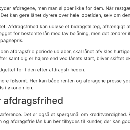
der afdragene, men man slipper ikke for dem. Når restgælde
 Det kan gøre lånet dyrere over hele løbetiden, selv om den 
tet. Afdragsfrihed kan udløse et bidragstillæg, afhængigt 
illægget for bestemte lån med lav belåning, men det ændrer
pagnepris.
 afdragsfrie periode udløber, skal lånet afvikles hurtigere
ter samtidig er højere end ved lånets start, bliver skiftet 
gettet for tiden efter afdragsfriheden.
 mere følsomt. Her kan både renten og afdragene presse yd
s i økonomien.
r afdragsfrihed
ræference. Det er også et spørgsmål om kreditværdighed. R
 og afdragsfrie lån kun bør tilbydes til kunder, der kan god