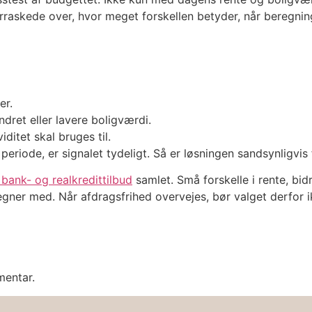
erraskede over, hvor meget forskellen betyder, når beregnin
er.
ret eller lavere boligværdi.
iditet skal bruges til.
eriode, er signalet tydeligt. Så er løsningen sandsynligvis 
bank- og realkredittilbud
samlet. Små forskelle i rente, bid
egner med. Når afdragsfrihed overvejes, bør valget derfor 
mentar.