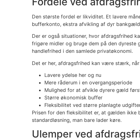
Fordele ved afdragsfri
Den største fordel er likviditet. Et lavere må
bufferkonto, ekstra afvikling af dyr bankgæld, 
Der er også situationer, hvor afdragsfrihed k
frigøre midler og bruge dem på den dyreste gæ
handlefrihed i den samlede privatøkonomi.
Det er her, afdragsfrihed kan være stærk, når
Lavere ydelse her og nu
Mere råderum i en overgangsperiode
Mulighed for at afvikle dyrere gæld førs
Større økonomisk buffer
Fleksibilitet ved større planlagte udgifte
Prisen for den fleksibilitet er, at gælden ikk
standardløsning, man bare lader køre.
Ulemper ved afdragsfr