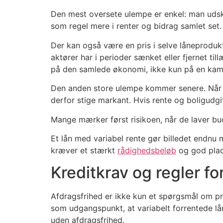
Den mest oversete ulempe er enkel: man udsky
som regel mere i renter og bidrag samlet set.
Der kan også være en pris i selve låneproduk
aktører har i perioder sænket eller fjernet t
på den samlede økonomi, ikke kun på en kam
Den anden store ulempe kommer senere. Når den
derfor stige markant. Hvis rente og boligudgif
Mange mærker først risikoen, når de laver bud
Et lån med variabel rente gør billedet endnu
kræver et stærkt
rådighedsbeløb
og god plad
Kreditkrav og regler fo
Afdragsfrihed er ikke kun et spørgsmål om p
som udgangspunkt, at variabelt forrentede lån
uden afdragsfrihed.